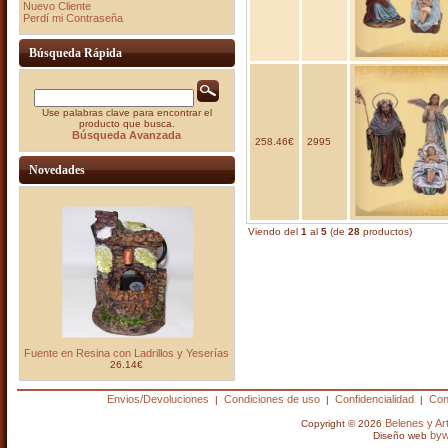
Nuevo Cliente
Perdí mi Contraseña
Búsqueda Rápida
Use palabras clave para encontrar el
producto que busca.
Búsqueda Avanzada
258.46€
2995
Novedades
Viendo del
1
al
5
(de
28
productos)
Fuente en Resina con Ladrillos y Yeserías
26.14€
Envios/Devoluciones
Condiciones de uso
Confidencialidad
Con
|
|
|
Belenes y A
Copyright © 2026
by
Diseño web