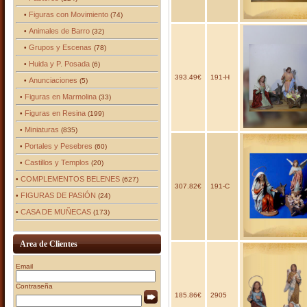
Figuras con Movimiento
•
(74)
Animales de Barro
•
(32)
Grupos y Escenas
•
(78)
Huida y P. Posada
•
(6)
393.49€
191-H
Anunciaciones
•
(5)
Figuras en Marmolina
•
(33)
Figuras en Resina
•
(199)
Miniaturas
•
(835)
Portales y Pesebres
•
(60)
Castillos y Templos
•
(20)
COMPLEMENTOS BELENES
•
(627)
307.82€
191-C
FIGURAS DE PASIÓN
•
(24)
CASA DE MUÑECAS
•
(173)
Area de Clientes
Email
Contraseña
185.86€
2905