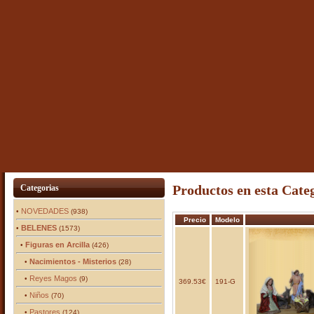
Productos en esta Cate
Categorias
NOVEDADES
•
(938)
Precio
Modelo
BELENES
•
(1573)
Figuras en Arcilla
•
(426)
Nacimientos - Misterios
•
(28)
Reyes Magos
•
(9)
369.53€
191-G
Niños
•
(70)
Pastores
•
(124)