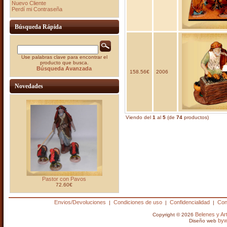
Nuevo Cliente
Perdí mi Contraseña
Búsqueda Rápida
Use palabras clave para encontrar el
producto que busca.
Búsqueda Avanzada
158.56€
2006
Novedades
Viendo del
1
al
5
(de
74
productos)
Pastor con Pavos
72.60€
Envios/Devoluciones
Condiciones de uso
Confidencialidad
Con
|
|
|
Belenes y A
Copyright © 2026
by
Diseño web