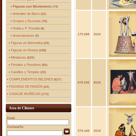
Figuras con Movimiento
•
(74)
Animales de Barro
•
(32)
Grupos y Escenas
•
(78)
Huida y P. Posada
•
(6)
175.69€
2024
Anunciaciones
•
(5)
Figuras en Marmolina
•
(33)
Figuras en Resina
•
(199)
Miniaturas
•
(835)
Portales y Pesebres
•
(60)
Castillos y Templos
•
(20)
COMPLEMENTOS BELENES
•
(627)
676.63€
4016
FIGURAS DE PASIÓN
•
(24)
CASA DE MUÑECAS
•
(173)
Area de Clientes
Email
Contraseña
576.44€
2016