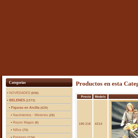
Productos en esta Cate
Categorias
NOVEDADES
•
(938)
Precio
Modelo
BELENES
•
(1573)
Figuras en Arcilla
•
(426)
Nacimientos - Misterios
•
(28)
Reyes Magos
•
(9)
190.21€
4214
Niños
•
(70)
Pastores
•
(124)