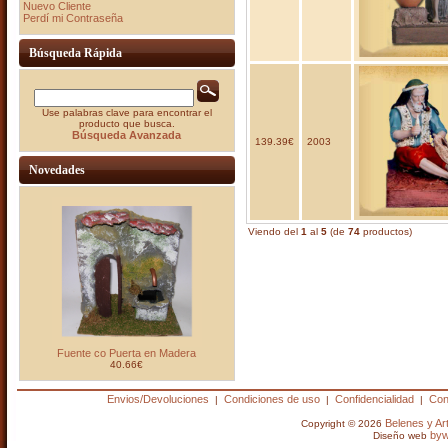
Nuevo Cliente
Perdí mi Contraseña
Búsqueda Rápida
Use palabras clave para encontrar el
producto que busca.
Búsqueda Avanzada
139.39€
2003
Novedades
Viendo del
1
al
5
(de
74
productos)
Fuente co Puerta en Madera
40.66€
Envios/Devoluciones
Condiciones de uso
Confidencialidad
Con
|
|
|
Belenes y A
Copyright © 2026
by
Diseño web