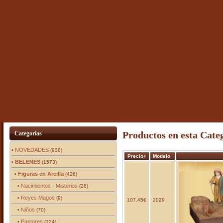
Productos en esta Cate
Categorias
NOVEDADES
•
(938)
Precio+
Modelo
BELENES
•
(1573)
Figuras en Arcilla
•
(426)
Nacimientos - Misterios
•
(28)
Reyes Magos
•
(9)
107.45€
2029
Niños
•
(70)
Pastores
•
(124)