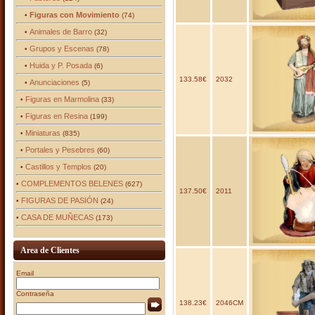
Figuras con Movimiento
•
(74)
Animales de Barro
•
(32)
Grupos y Escenas
•
(78)
Huida y P. Posada
•
(6)
133.58€
2032
Anunciaciones
•
(5)
Figuras en Marmolina
•
(33)
Figuras en Resina
•
(199)
Miniaturas
•
(835)
Portales y Pesebres
•
(60)
Castillos y Templos
•
(20)
COMPLEMENTOS BELENES
•
(627)
137.50€
2011
FIGURAS DE PASIÓN
•
(24)
CASA DE MUÑECAS
•
(173)
Area de Clientes
Email
Contraseña
138.23€
2046CM