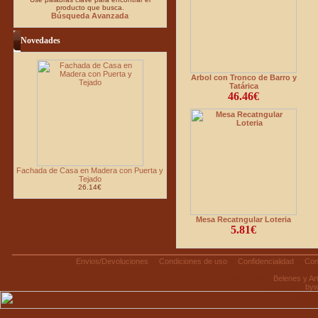
producto que busca.
Búsqueda Avanzada
Novedades
Arbol con Tronco de Barro y
Tatárica
46.46€
Fachada de Casa en Madera con Puerta y
Tejado
26.14€
Mesa Recatngular Loteria
5.81€
Envios/Devoluciones
Condiciones de uso
Confidencialidad
Con
|
|
|
Belenes y A
Copyright © 2026
by
Diseño web