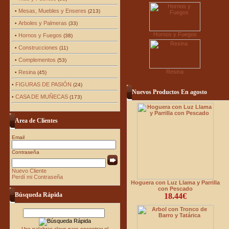
Mesas, Muebles y Enseres
•
(213)
Arboles y Palmeras
•
(33)
Hornos y Fuegos
Hornos y Fuegos
•
(38)
Construcciones
•
(11)
Complementos
•
(53)
Resina
Resina
•
(45)
FIGURAS DE PASIÓN
•
(24)
Nuevos Productos En agosto
CASA DE MUÑECAS
•
(173)
Area de Clientes
Email
Contraseña
Nuevo Cliente
Perdí mi Contraseña
Hoguera con Luz Llama y Parrilla
con Pescado
Búsqueda Rápida
18.44€
Use palabras clave para encontrar el