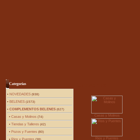
Categorías
Categorias
NOVEDADES
•
(938)
BELENES
•
(1573)
COMPLEMENTOS BELENES
•
(627)
Casas y Molinos
Casas y Molinos
•
(74)
Tiendas y Talleres
•
(42)
Pozos y Fuentes
•
(80)
Rios y Puentes
Rios y Puentes
•
(38)