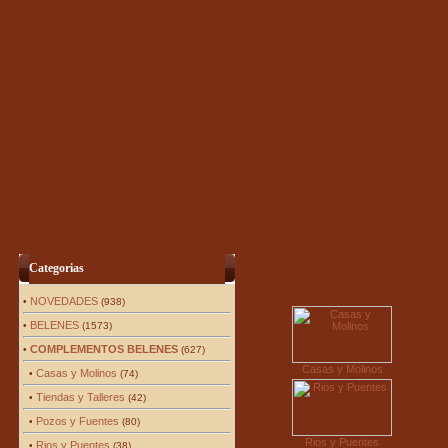
Categorías
Categorias
NOVEDADES
•
(938)
BELENES
•
(1573)
COMPLEMENTOS BELENES
•
(627)
Casas y Molinos
Casas y Molinos
•
(74)
Tiendas y Talleres
•
(42)
Pozos y Fuentes
•
(80)
Rios y Puentes
Rios y Puentes
•
(38)