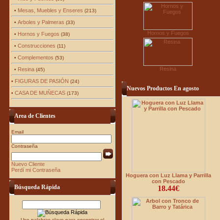
Mesas, Muebles y Enseres
•
(213)
Arboles y Palmeras
•
(33)
Hornos y Fuegos
Hornos y Fuegos
•
(38)
Construcciones
•
(11)
Complementos
•
(53)
Resina
Resina
•
(45)
FIGURAS DE PASIÓN
•
(24)
Nuevos Productos En agosto
CASA DE MUÑECAS
•
(173)
Area de Clientes
Email
Contraseña
Nuevo Cliente
Perdí mi Contraseña
Hoguera con Luz Llama y Parrilla
con Pescado
Búsqueda Rápida
18.44€
Use palabras clave para encontrar el