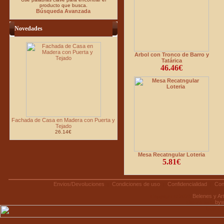
producto que busca.
Búsqueda Avanzada
Novedades
Arbol con Tronco de Barro y
Tatárica
46.46€
Fachada de Casa en Madera con Puerta y
Tejado
26.14€
Mesa Recatngular Loteria
5.81€
Envios/Devoluciones
Condiciones de uso
Confidencialidad
Con
|
|
|
Belenes y A
Copyright © 2026
by
Diseño web