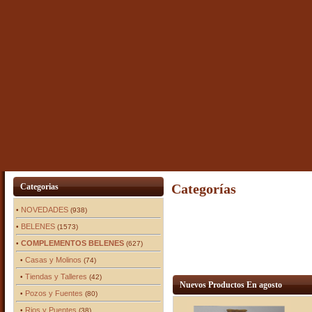
Categorías
Categorias
NOVEDADES
•
(938)
BELENES
•
(1573)
COMPLEMENTOS BELENES
•
(627)
Casas y Molinos
•
(74)
Tiendas y Talleres
•
(42)
Nuevos Productos En agosto
Pozos y Fuentes
•
(80)
Rios y Puentes
•
(38)