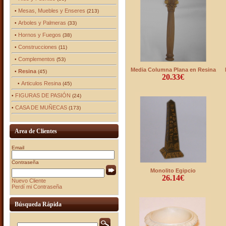
Mesas, Muebles y Enseres
•
(213)
Arboles y Palmeras
•
(33)
Hornos y Fuegos
•
(38)
Construcciones
•
(11)
Complementos
•
(53)
Media Columna Plana en Resina
Resina
•
(45)
20.33€
Articulos Resina
•
(45)
FIGURAS DE PASIÓN
•
(24)
CASA DE MUÑECAS
•
(173)
Area de Clientes
Email
Contraseña
Monolito Egipcio
26.14€
Nuevo Cliente
Perdí mi Contraseña
Búsqueda Rápida