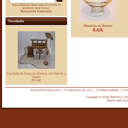
Use palabras clave para encontrar el
producto que busca.
Búsqueda Avanzada
Novedades
Macetón en Resina
8.42€
Fachada de Casa en Madera con Puerta y
Tejado
26.14€
Envios/Devoluciones
Condiciones de uso
Confidencialidad
Con
|
|
|
Belenes y A
Copyright © 2026
by
Diseño web