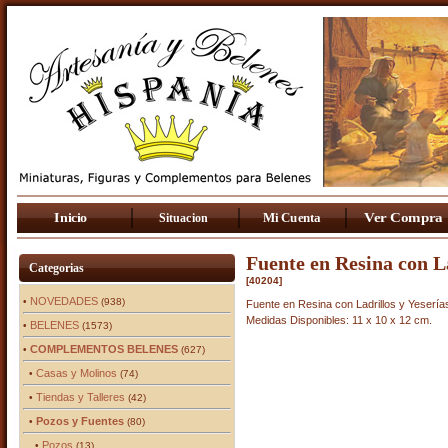
Fuente en Resina con La
Categorias
[40204]
NOVEDADES
•
(938)
Fuente en Resina con Ladrillos y Yesería
Medidas Disponibles: 11 x 10 x 12 cm.
BELENES
•
(1573)
COMPLEMENTOS BELENES
•
(627)
Casas y Molinos
•
(74)
Tiendas y Talleres
•
(42)
Pozos y Fuentes
•
(80)
Pozos
•
(13)