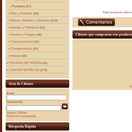
Fuentes
•
(67)
Este producto esta 
Rios y Puentes
•
(38)
Mesas, Muebles y Enseres
•
(213)
Arboles y Palmeras
•
(33)
Clientes que compraron este produc
Hornos y Fuegos
•
(38)
Construcciones
•
(11)
Complementos
•
(53)
Resina
•
(45)
FIGURAS DE PASIÓN
•
(24)
CASA DE MUÑECAS
•
(173)
Area de Clientes
F
Email
Contraseña
Nuevo Cliente
Perdí mi Contraseña
Búsqueda Rápida