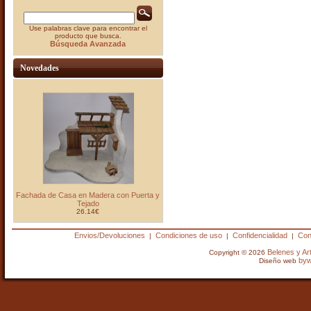
Use palabras clave para encontrar el
producto que busca.
Búsqueda Avanzada
Novedades
Fachada de Casa en Madera con Puerta y
Tejado
26.14€
Envios/Devoluciones
Condiciones de uso
Confidencialidad
Con
|
|
|
Belenes y A
Copyright © 2026
by
Diseño web