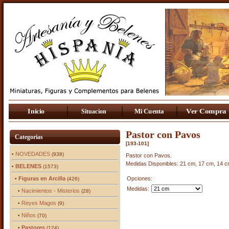
Pastor con Pavos
Categorias
[193-101]
NOVEDADES
•
(938)
Pastor con Pavos.
Medidas Disponibles: 21 cm, 17 cm, 14 c
BELENES
•
(1573)
Figuras en Arcilla
Opciones:
•
(426)
Medidas:
Nacimientos - Misterios
•
(28)
Reyes Magos
•
(9)
Niños
•
(70)
Pastores
•
(124)