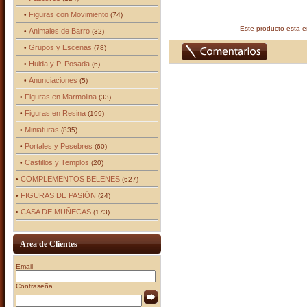
Figuras con Movimiento
•
(74)
Este producto esta 
Animales de Barro
•
(32)
Grupos y Escenas
•
(78)
Huida y P. Posada
•
(6)
Anunciaciones
•
(5)
Figuras en Marmolina
•
(33)
Figuras en Resina
•
(199)
Miniaturas
•
(835)
Portales y Pesebres
•
(60)
Castillos y Templos
•
(20)
COMPLEMENTOS BELENES
•
(627)
FIGURAS DE PASIÓN
•
(24)
CASA DE MUÑECAS
•
(173)
Area de Clientes
Email
Contraseña